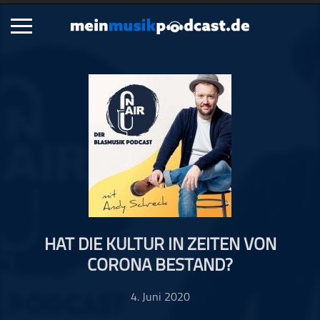
Schließen
Alle Podcasts
Artikel
Dance
Hip-Hop
Jazz
Klassik
Metal
HAT DIE KULTUR IN ZEITEN VON
Musik
CORONA BESTAND?
Musikgeschichte
Musikinterviews
4. Juni 2020
Musikrezensionen