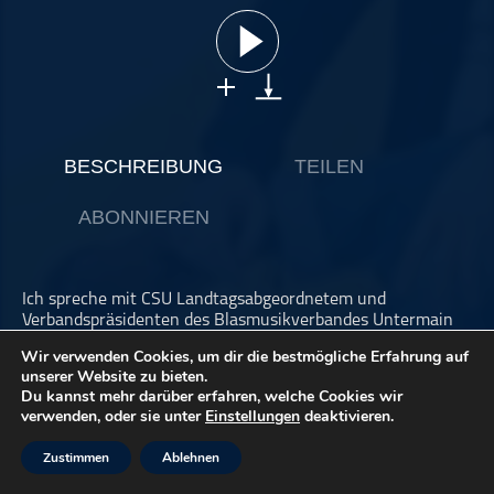
ohne Kategorie
Pop
Punk
Rap
RnB
BESCHREIBUNG
TEILEN
Rock
ABONNIEREN
Schlager
Techno
Ich spreche mit CSU Landtagsabgeordnetem und
Verbandspräsidenten des Blasmusikverbandes Untermain
Berthold Rüth, Prof. Ernst Oestreicher, Professor für
Wir verwenden Cookies, um dir die bestmögliche Erfahrung auf
Blasorchesterleitung der HfM Würzburg und Dominik Glöbl,
unserer Website zu bieten.
u.a. Moderator der Sendung "Wirtshaus Musikanten" des
Du kannst mehr darüber erfahren, welche Cookies wir
BR Fernsehen über: Spielverbote, Solokünstlerhilfe,
verwenden, oder sie unter
Einstellungen
deaktivieren.
Stellenwert der Blasmusik und der Kultur in der jetzigen
Zeit. Wir diskutieren die Versuche, die unternommen
Zustimmen
Ablehnen
werden, um den Kulturbetrieb wieder ins Laufen zu
bekommen und gehen u.a. der Frage nach, wieso die Politik