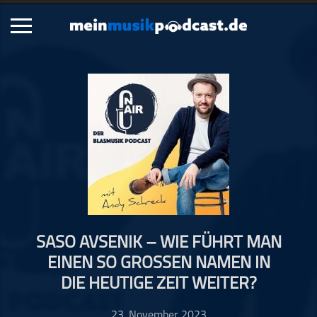
Schließen
Alle Podcasts
Artikel
Dance
Hip-Hop
Jazz
Klassik
Metal
SASO AVSENIK – WIE FÜHRT MAN
Musik
EINEN SO GROSSEN NAMEN IN D
Musikgeschichte
IE HEUTIGE ZEIT WEITER?
Musikinterviews
Musikrezensionen
23. November 2023