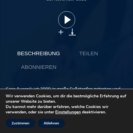
ohne Kategorie
Pop
Punk
Rap
RnB
Rock
BESCHREIBUNG
TEILEN
Schlager
ABONNIEREN
Techno
Saso Avesnik ist 2009 in große Fußstapfen getreten und
führte nicht nur die Tradition weiter, sondern feiert mit
Wir verwenden Cookies, um dir die bestmögliche Erfahrung auf
seiner eigenen Gruppe große Erfolge. Der Oberkrainerstil,
unserer Website zu bieten.
Du kannst mehr darüber erfahren, welche Cookies wir
eng verbunden mit dem Namen Avsenik, erklingt seit 70
verwenden, oder sie unter
Einstellungen
deaktivieren.
Jahren und gehört auch fest zur Blasmusikkultur.
Zustimmen
Ablehnen
Instagram:
@saso_avsenik