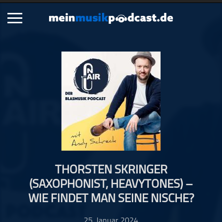
Schließen
Alle Podcasts
Artikel
Dance
Hip-Hop
Jazz
Klassik
Metal
THORSTEN SKRINGER
Musik
(SAXOPHONIST, HEAVYTONES) –
Musikgeschichte
WIE FINDET MAN SEINE NISCHE?
Musikinterviews
Musikrezensionen
25. Januar 2024