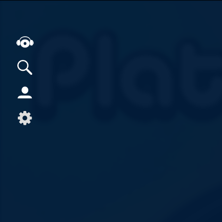
Alle Podcasts
Artikel
Dance
Hip-Hop
Jazz
Klassik
Metal
Musik
Musikgeschichte