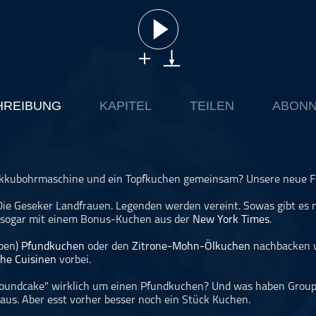
HREIBUNG
KAPITEL
TEILEN
ABONN
kkubohrmaschine und ein Topfkuchen gemeinsam? Unsere neue Fol
Die Geseker Landfrauen. Legenden werden vereint. Sowas gibt es n
 sogar mit einem Bonus-Kuchen aus der
New York Times
.
lben)
Pfundkuchen
oder den
Zitrone-Mohn-Ölkuchen
nachbacken w
che Cuisinen
vorbei.
Poundcake" wirklich um einen Pfundkuchen? Und was haben Groupi
raus. Aber esst vorher besser noch ein Stück Kuchen.