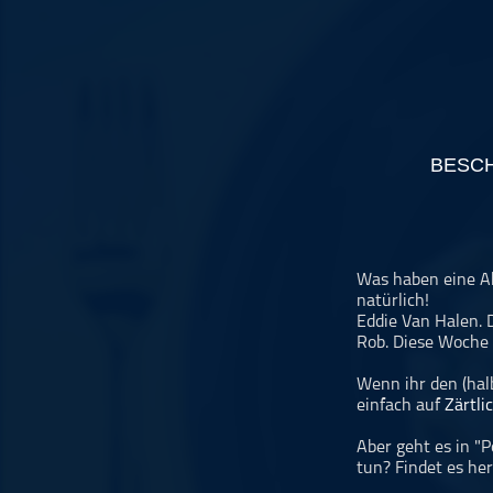
Musikinterviews
Musikrezensionen
ohne Kategorie
Pop
Punk
BESC
Rap
RnB
Rock
Schlager
Was haben eine A
natürlich!
Techno
Eddie Van Halen. 
Rob. Diese Woche
Wenn ihr den (ha
einfach auf
Zärtli
Aber geht es in "
tun? Findet es he