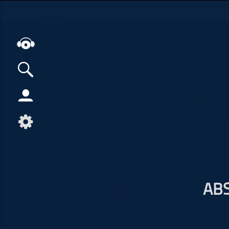
Alle Podcasts
Artikel
Dance
Hip-Hop
Jazz
Klassik
AB
Metal
Musik
Musikgeschichte