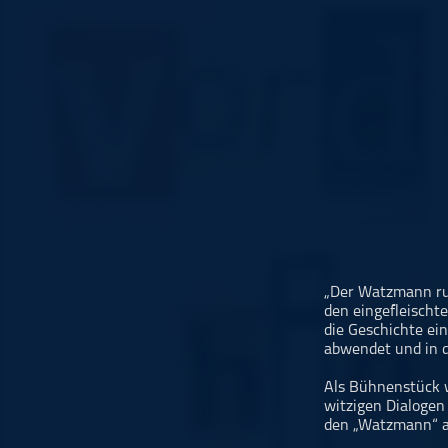
Musikinterviews
Musikrezensionen
ohne Kategorie
Pop
Punk
Rap
RnB
Rock
Schlager
Techno
„Der Watzmann ruf
den eingefleischte
die Geschichte ei
abwendet und in d
Als Bühnenstück 
witzigen Dialogen
den „Watzmann“ a