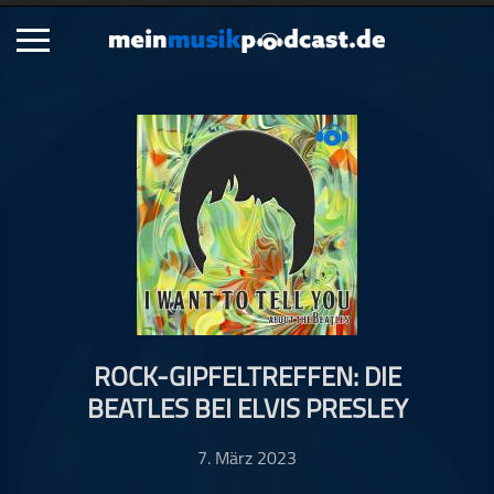
Schließen
Alle Podcasts
Artikel
Dance
Hip-Hop
Jazz
Klassik
Metal
ROCK-GIPFELTREFFEN: DIE
Musik
BEATLES BEI ELVIS PRESLEY
Musikgeschichte
Musikinterviews
7. März 2023
Musikrezensionen