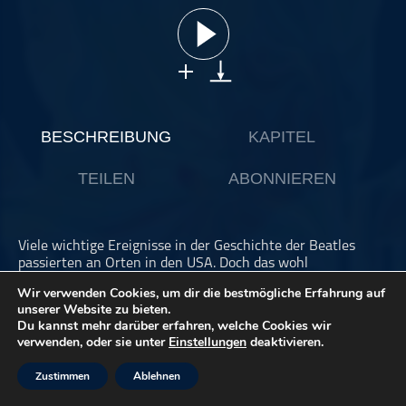
ohne Kategorie
Pop
Punk
Rap
RnB
BESCHREIBUNG
KAPITEL
Rock
TEILEN
ABONNIEREN
Schlager
Techno
Viele wichtige Ereignisse in der Geschichte der Beatles
passierten an Orten in den USA. Doch das wohl
bedeutendste für die vier Pilzköpfe war wohl
eine Audienz
Wir verwenden Cookies, um dir die bestmögliche Erfahrung auf
beim King, bei Elvis Presley höchstpersönlich in Bel Air. Hier
unserer Website zu bieten.
trafen sie DAS Idol ihrer Jugend - und sie waren fasziniert:
Du kannst mehr darüber erfahren, welche Cookies wir
Denn hier sahen sie erstmals eine TV-Fernbedienung und
verwenden, oder sie unter
Einstellungen
deaktivieren.
waren wegen der besonderen Aura des Kings ganze zehn
Minuten sprachlos. Doch insgesamt hinterließ das Treffen
Zustimmen
Ablehnen
einen faden Beigeschmack. Malte Asmus erzählt die ganze
Geschichte dieses besonderen und doch ziemlich strangen