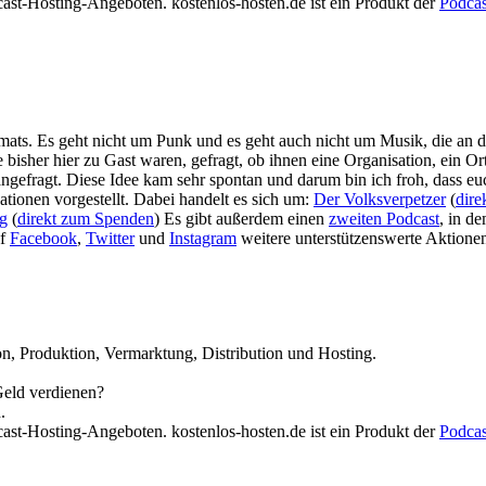
cast-Hosting-Angeboten. kostenlos-hosten.de ist ein Produkt der
Podca
rmats. Es geht nicht um Punk und es geht auch nicht um Musik, die an di
isher hier zu Gast waren, gefragt, ob ihnen eine Organisation, ein Ort 
ngefragt. Diese Idee kam sehr spontan und darum bin ich froh, dass euc
ationen vorgestellt. Dabei handelt es sich um:
Der Volksverpetzer
(
dire
g
(
direkt zum Spenden
) Es gibt außerdem einen
zweiten Podcast
, in d
uf
Facebook
,
Twitter
und
Instagram
weitere unterstützenswerte Aktionen
n, Produktion, Vermarktung, Distribution und Hosting.
Geld verdienen?
.
cast-Hosting-Angeboten. kostenlos-hosten.de ist ein Produkt der
Podca