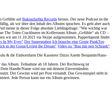
m Gefühle auf
Bakraufarfita Records
heraus. Der neue Podcast ist die
fällig, als wir über den Inhalt des Albums sprachen. Es geht aber auch
d meine in dieser Folge absolute Lieblingsfrage: "Wie wichtig war
s neue The Toten Crackhuren im Kofferraum Album „Gefühle“ als CD –
 haben wir am 11.10.2021 via Skype aufgenommen. Papperlapunk findet
rs In My Eyes"
Der Supergraben
Ich brauche eine Genie
PunkToo
ück in der Gosse/Living the Dream"
Video zu "Bau mir nen Schrank"
ulu & die Einhornfarm Die Kassierer Dizzo Anette Benjamin/Hans-
 das Album. Teilnahme ab 18 Jahren. Der Rechtsweg ist
l. Dein Handle/Name wird nur mit deinem Einverständnis
enutzt. Der Gewinn wird per Post versandt. Das Gewinnspiel steht in
nisiert. Jede Person kann nur ein Album gewinnen.