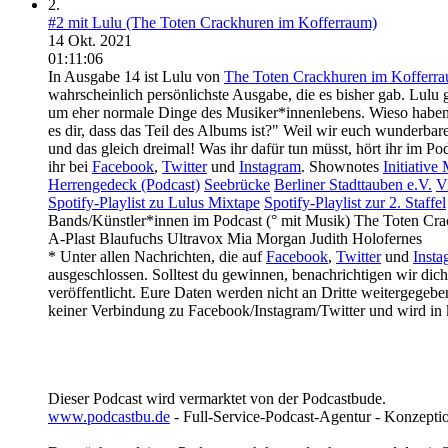
2.
#2 mit Lulu (The Toten Crackhuren im Kofferraum)
14 Okt. 2021
01:11:06
In Ausgabe 14 ist Lulu von
The Toten Crackhuren im Kofferr
wahrscheinlich persönlichste Ausgabe, die es bisher gab. Lulu g
um eher normale Dinge des Musiker*innenlebens. Wieso haben s
es dir, dass das Teil des Albums ist?" Weil wir euch wunderb
und das gleich dreimal! Was ihr dafür tun müsst, hört ihr im
ihr bei
Facebook
,
Twitter
und
Instagram
. Shownotes
Initiative
Herrengedeck (Podcast)
Seebrücke
Berliner Stadttauben e.V.
V
Spotify-Playlist zu Lulus Mixtape
Spotify-Playlist zur 2. Staffel
Bands/Künstler*innen im Podcast (° mit Musik) The Toten Cr
A-Plast Blaufuchs Ultravox Mia Morgan Judith Holofernes
* Unter allen Nachrichten, die auf
Facebook
,
Twitter
und
Insta
ausgeschlossen. Solltest du gewinnen, benachrichtigen wir di
veröffentlicht. Eure Daten werden nicht an Dritte weitergegeb
keiner Verbindung zu Facebook/Instagram/Twitter und wird in 
Dieser Podcast wird vermarktet von der Podcastbude.
www.podcastbu.de
- Full-Service-Podcast-Agentur - Konzeptio