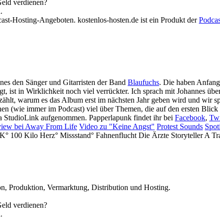
Geld verdienen?
.
cast-Hosting-Angeboten. kostenlos-hosten.de ist ein Produkt der
Podca
nnes den Sänger und Gitarristen der Band
Blaufuchs
. Die haben Anfang
, ist in Wirklichkeit noch viel verrückter. Ich sprach mit Johannes üb
rzählt, warum es das Album erst im nächsten Jahr geben wird und wir 
chen (wie immer im Podcast) viel über Themen, die auf den ersten Bli
a StudioLink aufgenommen. Papperlapunk findet ihr bei
Facebook
,
Twi
view bei Away From Life
Video zu "Keine Angst"
Protest Sounds
Spoti
K° 100 Kilo Herz° Missstand° Fahnenflucht Die Ärzte Storyteller A T
n, Produktion, Vermarktung, Distribution und Hosting.
Geld verdienen?
.