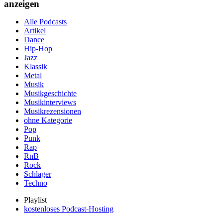
anzeigen
Alle Podcasts
Artikel
Dance
Hip-Hop
Jazz
Klassik
Metal
Musik
Musikgeschichte
Musikinterviews
Musikrezensionen
ohne Kategorie
Pop
Punk
Rap
RnB
Rock
Schlager
Techno
Playlist
kostenloses Podcast-Hosting