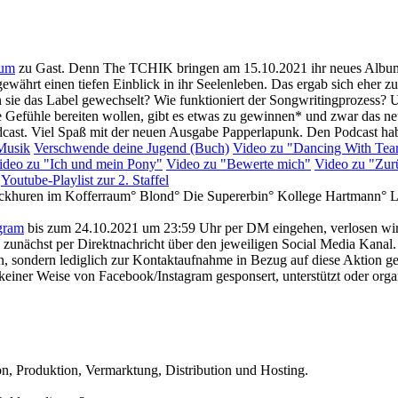
aum
zu Gast. Denn The TCHIK bringen am 15.10.2021 ihr neues Albu
ewährt einen tiefen Einblick in ihr Seelenleben. Das ergab sich eher zu
ie das Label gewechselt? Wie funktioniert der Songwritingprozess? Un
are Gefühle bereiten wollen, gibt es etwas zu gewinnen* und zwar da
 Podcast. Viel Spaß mit der neuen Ausgabe Papperlapunk. Den Podcast
 Musik
Verschwende deine Jugend (Buch)
Video zu "Dancing With Tea
ideo zu "Ich und mein Pony"
Video zu "Bewerte mich"
Video zu "Zur
Youtube-Playlist zur 2. Staffel
ackhuren im Kofferraum° Blond° Die Supererbin° Kollege Hartmann° L
gram
bis zum 24.10.2021 um 23:59 Uhr per DM eingehen, verlosen wir
ch zunächst per Direktnachricht über den jeweiligen Social Media Kana
en, sondern lediglich zur Kontaktaufnahme in Bezug auf diese Aktion g
keiner Weise von Facebook/Instagram gesponsert, unterstützt oder orga
n, Produktion, Vermarktung, Distribution und Hosting.