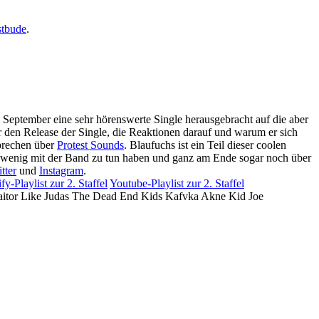
stbude
.
 September eine sehr hörenswerte Single herausgebracht auf die aber
er den Release der Single, die Reaktionen darauf und warum er sich
sprechen über
Protest Sounds
. Blaufuchs ist ein Teil dieser coolen
ck wenig mit der Band zu tun haben und ganz am Ende sogar noch über
tter
und
Instagram
.
fy-Playlist zur 2. Staffel
Youtube-Playlist zur 2. Staffel
raitor Like Judas The Dead End Kids Kafvka Akne Kid Joe