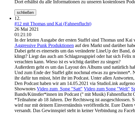
Dort erhältst du alle Informationen zu unseren kostenlosen Pod
schließen
12.
#12 mit Thomas und Kai (Fahnenflucht)
26 Mai 2021
01:21:10
In der letzten Ausgabe der ersten Staffel sind Thomas und Kai
Aggressive Punk Produktionen
auf den Markt und darüber hab
Dabei geht es einerseits um das veränderte LineUp der Band, d
klingt? Liegt das auch am Schlagzeugspiel oder hat sich Felix m
verachten kann. Wieso ist es wichtig darüber zu singen?
Außerdem geht es um das Layout des Albums und natürlich hab
Und zum Ende der Staffel
gibt nochmal etwas zu gewinnen*. N
ihr dafür tun müsst, hört ihr im Podcast. Unter allen Antworten,
Den Podcast haben wir am 14.05.2021 via StudioLink aufgen
Shownotes
Video zum Song "Satt"
Video zum Song "Welt"
Sp
Bands/Künstler*innen im Podcast (° mit Musik) Fahnenflucht
*Teilnahme ab 18 Jahren. Der Rechtsweg ist ausgeschlossen. S
wird nur mit deinem Einverständnis veröffentlicht. Eure Daten
versandt. Das Gewinnspiel steht in keiner Verbindung zu Faceb