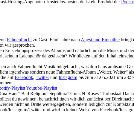
cast-Hosting-Angeboten. kostenlos-hosten.de ist ein Produkt der
Podca
 von
Fahnenflucht
zu Gast. Fünf Jahre nach
Angst und Empathie
bringt 
en wir gesprochen.
en Entstehungsprozess des Albums und natürlich um die Musik und den 
it seinem Laiengehör da getäuscht? Wir blicken auf den Inhalt einzelne
en auch Fahnenflucht Musik mitgebracht, was durchaus amüsante Gesc
icht irgendwas sondern neue Fahnenflucht-Album „Weiter, Weiter“ al
 die auf
Facebook
,
Twitter
und
Instagram
bis zum 31.05.2021 um 23:59
ommen.
otify-Playlist
Youtube-Playlist
 Oma Hans° Bad Religion° Sepultura° Guns N 'Roses° Turbostaat Dack
olltest du gewinnen, benachrichtigen wir dich zunächst per Direktnac
 werden nicht an Dritte weitergegeben, sondern lediglich zur Kontakta
ook/Instagram/Twitter und wird in keiner Weise von Facebook/Instagram 