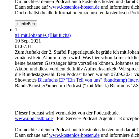
Du möchtest deinen Podcast auch kostenlos hosten und damit 
Dann schaue auf
www.kostenlos-hosten.de
und informiere dich
Dort erhältst du alle Informationen zu unseren kostenlosen Pod
schließen
1.
#1 mit Johannes (Blaufuchs)
10 Sep. 2021
01:07:11
Zum Auftakt der 2. Staffel Papperlapunk begrüße ich mit Joha
zunächst kein Album folgen wird. Was hier schon komisch klingt
keine besseren Gastsänger hätte vorstellen können. Johannes e
Aktion und diese verdient definitiv Aufmerksamkeit. Wir spre
die Bundestagswahl. Den Podcast haben wir am 07.09.2021 vi
Shownotes
Blaufuchs EP "Ein Teil von uns" (bandcamp)
Inter
Bands/Künstler*innen im Podcast (° mit Musik) Blaufuchs° ZS
Dieser Podcast wird vermarktet von der Podcastbude.
www.podcastbu.de
- Full-Service-Podcast-Agentur - Konzeptio
Du möchtest deinen Podcast auch kostenlos hosten und damit 
Dann schaue auf
www.kostenlos-hosten.de
und informiere dich