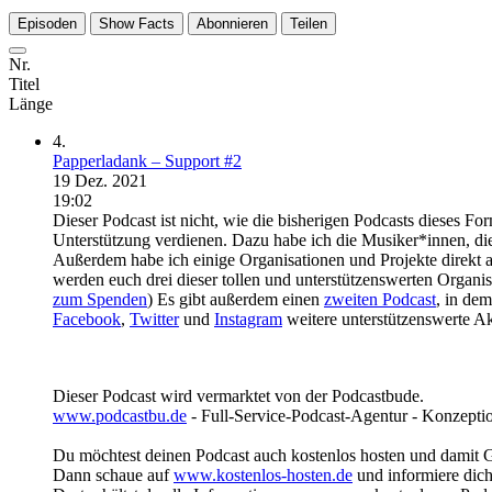
Episoden
Show Facts
Abonnieren
Teilen
Nr.
Titel
Länge
4.
Papperladank – Support #2
19 Dez. 2021
19:02
Dieser Podcast ist nicht, wie die bisherigen Podcasts dieses Fo
Unterstützung verdienen. Dazu habe ich die Musiker*innen, die b
Außerdem habe ich einige Organisationen und Projekte direkt a
werden euch drei dieser tollen und unterstützenswerten Organis
zum Spenden
) Es gibt außerdem einen
zweiten Podcast
, in dem
Facebook
,
Twitter
und
Instagram
weitere unterstützenswerte Akt
Dieser Podcast wird vermarktet von der Podcastbude.
www.podcastbu.de
- Full-Service-Podcast-Agentur - Konzeptio
Du möchtest deinen Podcast auch kostenlos hosten und damit 
Dann schaue auf
www.kostenlos-hosten.de
und informiere dich