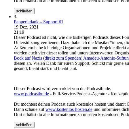
Dort erhältst du alle Informationen zu unseren kostenlosen Pod
schließen
3.
Papperladank – Support #1
19 Dez. 2021
21:19
Dieser Podcast ist nicht, wie die bisherigen Podcasts dieses Fo
Unterstützung verdienen. Dazu habe ich die Musiker*innen, die b
Außerdem habe ich einige Organisationen und Projekte direkt a
werden euch vier dieser tollen und unterstützenswerten Organis
Bock auf Nazis
(
direkt zum Spenden
)
Amadeu-Antonio-Stiftun
diesen an. Vielen Dank für euren Support. Schickt mir gerne a
gesund, bleibt stark und bleibt laut.
Dieser Podcast wird vermarktet von der Podcastbude.
www.podcastbu.de
- Full-Service-Podcast-Agentur - Konzeptio
Du möchtest deinen Podcast auch kostenlos hosten und damit 
Dann schaue auf
www.kostenlos-hosten.de
und informiere dich
Dort erhältst du alle Informationen zu unseren kostenlosen Pod
schließen