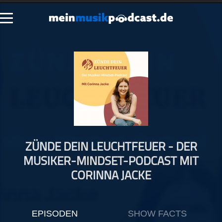
Schließen
Alle Podcasts
Artikel
Dance
Hip-Hop
Jazz
ZÜNDE DEIN LEUCHTFEUER - DER
Klassik
MUSIKER-MINDSET-PODCAST MIT
Metal
CORINNA JACKE
Musik
Musikgeschichte
Musikinterviews
EPISODEN
SHOW FACTS
Musikrezensionen